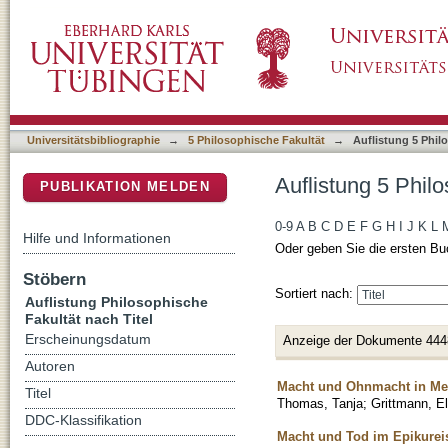
Auflistung 5 Philosophische Fakultät nach Tit
DSpace Repositorium (Manakin basiert)
Universitätsbibliographie
→
5 Philosophische Fakultät
→
Auflistung 5 Phil
Auflistung 5 Philo
PUBLIKATION MELDEN
0-9
A
B
C
D
E
F
G
H
I
J
K
L
Hilfe und Informationen
Oder geben Sie die ersten Bu
Stöbern
Sortiert nach:
Auflistung Philosophische
Fakultät nach Titel
Erscheinungsdatum
Anzeige der Dokumente 444
Autoren
Macht und Ohnmacht in Med
Titel
Thomas, Tanja
;
Grittmann, E
DDC-Klassifikation
Macht und Tod im Epikureis