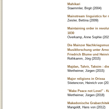
Mahikari
Staemmler, Birgit
(
2004
)
Mainstream linguistics for m
Zeisler, Bettina
(
2009
)
Maintaining order in revolut
1830
Overkamp, Anne Sophie
(
202
Die Mainzer Nachkriegsmus
Musikforschung unter Arnol
Friedrich Blume und Heinri
Rothkamm, Jörg
(
2015
)
Majdan, Tahrir, Taksim : di
Wertheimer, Jürgen
(
2015
)
Major religions in Orissa
Stietencron, Heinrich von
(
20
"Make Peace not Love!" - Kr
Wertheimer, Jürgen
(
2018
)
Makedonische Grabarchitek
Mangoldt, Hans von
(
2012
)