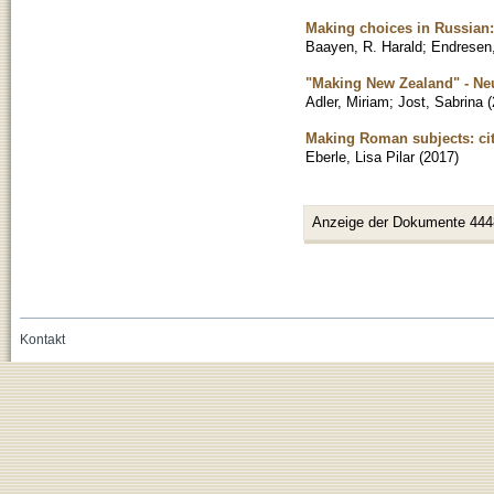
Making choices in Russian: 
Baayen, R. Harald
;
Endresen
"Making New Zealand" - Neu
Adler, Miriam
;
Jost, Sabrina
(
Making Roman subjects: cit
Eberle, Lisa Pilar
(
2017
)
Anzeige der Dokumente 444
Kontakt