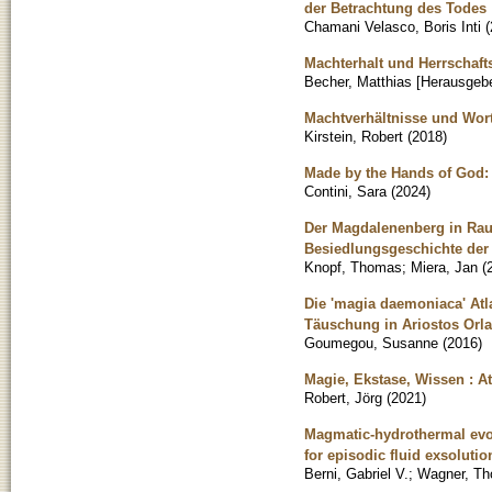
der Betrachtung des Todes
Chamani Velasco, Boris Inti
(
Machterhalt und Herrschaft
Becher, Matthias [Herausgebe
Machtverhältnisse und Wor
Kirstein, Robert
(
2018
)
Made by the Hands of God: 
Contini, Sara
(
2024
)
Der Magdalenenberg in Rau
Besiedlungsgeschichte der
Knopf, Thomas
;
Miera, Jan
(
Die 'magia daemoniaca' Atl
Täuschung in Ariostos Orla
Goumegou, Susanne
(
2016
)
Magie, Ekstase, Wissen : A
Robert, Jörg
(
2021
)
Magmatic-hydrothermal evol
for episodic fluid exsolutio
Berni, Gabriel V.
;
Wagner, T