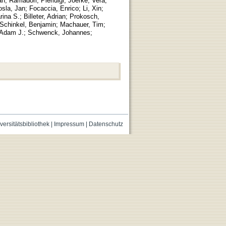
an
;
Ramadori, Pierluigi
;
Joerke, Vera
;
osla, Jan
;
Focaccia, Enrico
;
Li, Xin
;
ina S.
;
Billeter, Adrian
;
Prokosch,
Schinkel, Benjamin
;
Machauer, Tim
;
 Adam J.
;
Schwenck, Johannes
;
versitätsbibliothek
|
Impressum
|
Datenschutz