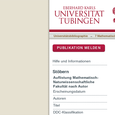
Auflistung 7 Mathematisch
DSpace Repositorium (Manakin b
Universitätsbibliographie
→
7 Mathematisc
PUBLIKATION MELDEN
Hilfe und Informationen
Stöbern
Auflistung Mathematisch-
Naturwissenschaftliche
Fakultät nach Autor
Erscheinungsdatum
Autoren
Titel
DDC-Klassifikation