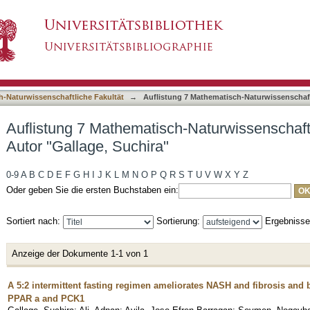
-Naturwissenschaftliche Fakultät nach Autor "
asiert)
h-Naturwissenschaftliche Fakultät
→
Auflistung 7 Mathematisch-Naturwissenschaft
Auflistung 7 Mathematisch-Naturwissenschaft
Autor "Gallage, Suchira"
0-9
A
B
C
D
E
F
G
H
I
J
K
L
M
N
O
P
Q
R
S
T
U
V
W
X
Y
Z
Oder geben Sie die ersten Buchstaben ein:
Sortiert nach:
Sortierung:
Ergebniss
Anzeige der Dokumente 1-1 von 1
A 5:2 intermittent fasting regimen ameliorates NASH and fibrosis and
PPAR a and PCK1