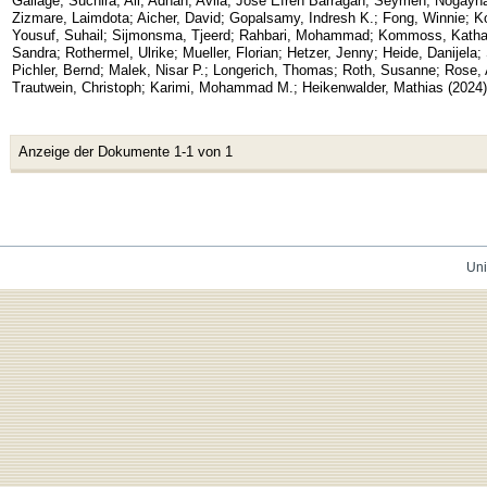
Gallage, Suchira
;
Ali, Adnan
;
Avila, Jose Efren Barragan
;
Seymen, Nogayh
Zizmare, Laimdota
;
Aicher, David
;
Gopalsamy, Indresh K.
;
Fong, Winnie
;
K
Yousuf, Suhail
;
Sijmonsma, Tjeerd
;
Rahbari, Mohammad
;
Kommoss, Kathar
Sandra
;
Rothermel, Ulrike
;
Mueller, Florian
;
Hetzer, Jenny
;
Heide, Danijela
;
Pichler, Bernd
;
Malek, Nisar P.
;
Longerich, Thomas
;
Roth, Susanne
;
Rose,
Trautwein, Christoph
;
Karimi, Mohammad M.
;
Heikenwalder, Mathias
(
2024
)
Anzeige der Dokumente 1-1 von 1
Uni