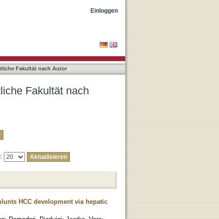
Gallage, Suchira"
Einloggen
liche Fakultät nach Autor
liche Fakultät nach
e:
 blunts HCC development via hepatic