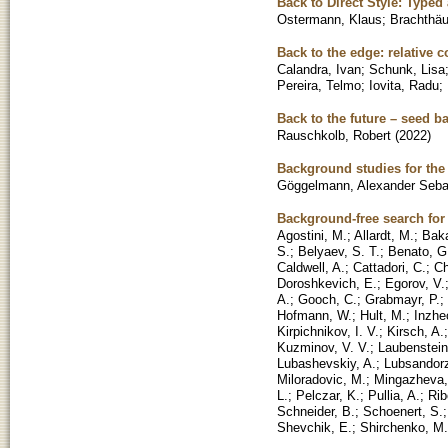
Back to Direct Style: Typed
Ostermann, Klaus
;
Brachthäu
Back to the edge: relative 
Calandra, Ivan
;
Schunk, Lisa
Pereira, Telmo
;
Iovita, Radu
;
Back to the future – seed b
Rauschkolb, Robert
(
2022
)
Background studies for th
Göggelmann, Alexander Seba
Background-free search for
Agostini, M.
;
Allardt, M.
;
Baka
S.
;
Belyaev, S. T.
;
Benato, G
Caldwell, A.
;
Cattadori, C.
;
Ch
Doroshkevich, E.
;
Egorov, V.
A.
;
Gooch, C.
;
Grabmayr, P.
;
Hofmann, W.
;
Hult, M.
;
Inzhe
Kirpichnikov, I. V.
;
Kirsch, A.
Kuzminov, V. V.
;
Laubenstein
Lubashevskiy, A.
;
Lubsandorz
Miloradovic, M.
;
Mingazheva,
L.
;
Pelczar, K.
;
Pullia, A.
;
Rib
Schneider, B.
;
Schoenert, S.
Shevchik, E.
;
Shirchenko, M.