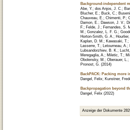
Background-independent me
Abe, Y.
;
dos Anjos, J. C.
;
Bar
Blucher, E.
;
Buck, C.
;
Buseni
Chauveau, E.
;
Chimenti, P.
;
C
Damon, E.
;
Dawson, J. V.
;
Di
F.
;
Felde, J.
;
Fernandes, S. 
M.
;
Gonzalez, L. F. G.
;
Goode
Horton-Smith, G. A.
;
Hourlier,
Kaplan, D. M.
;
Kawasaki, T.
;
Lasserre, T.
;
Letourneau, A.
;
Lubsandorzhiev, B. K.
;
Lucht
Meregaglia, A.
;
Miletic, T.
;
Mi
Obolensky, M.
;
Oberauer, L.
;
Pronost, G.
(
2014
)
BackPACK: Packing more i
Dangel, Felix
;
Kunstner, Fred
Backpropagation beyond th
Dangel, Felix
(
2022
)
Anzeige der Dokumente 282