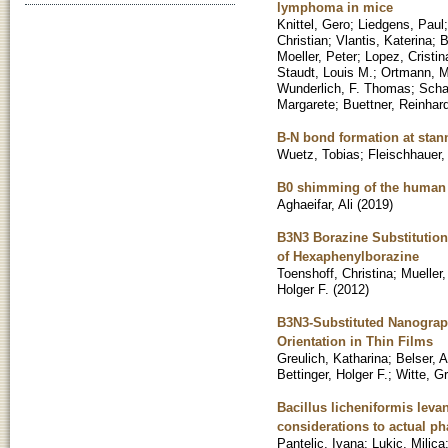
lymphoma in mice
Knittel, Gero
;
Liedgens, Paul
Christian
;
Vlantis, Katerina
;
B
Moeller, Peter
;
Lopez, Cristin
Staudt, Louis M.
;
Ortmann, M
Wunderlich, F. Thomas
;
Scha
Margarete
;
Buettner, Reinhar
B-N bond formation at stan
Wuetz, Tobias
;
Fleischhauer,
B0 shimming of the human br
Aghaeifar, Ali
(
2019
)
B3N3 Borazine Substitution
of Hexaphenylborazine
Toenshoff, Christina
;
Mueller,
Holger F.
(
2012
)
B3N3-Substituted Nanograph
Orientation in Thin Films
Greulich, Katharina
;
Belser, A
Bettinger, Holger F.
;
Witte, G
Bacillus licheniformis leva
considerations to actual ph
Pantelic, Ivana
;
Lukic, Milica