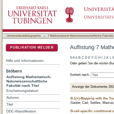
Auflistung 7 Mathematisch-Naturwissenschaftl
DSpace Repositorium (Manakin basiert)
Universitätsbibliographie
→
7 Mathematisch-Naturwissenschaftliche Fakultät
Auflistung 7 Math
PUBLIKATION MELDEN
0-9
A
B
C
D
E
F
G
H
I
J
K
L
Hilfe und Informationen
Oder geben Sie die ersten Bu
Stöbern
Sortiert nach:
Auflistung Mathematisch-
Naturwissenschaftliche
Fakultät nach Titel
Anzeige der Dokumente 282
Erscheinungsdatum
Autoren
B-1(+)-Mapping with the Tr
Ganter, Carl
;
Settles, Marcus
Titel
B-cell-specific conditional
DDC-Klassifikation