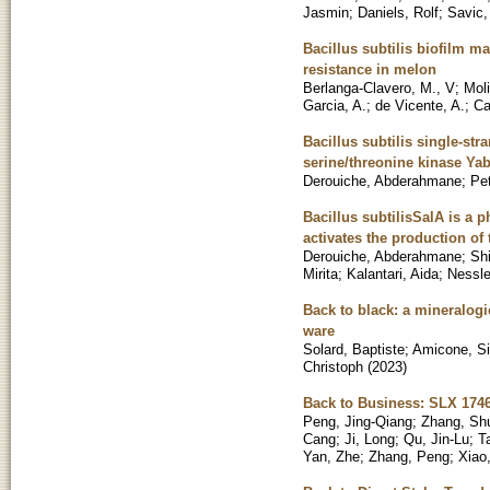
Jasmin
;
Daniels, Rolf
;
Savic
Bacillus subtilis biofilm m
resistance in melon
Berlanga-Clavero, M., V
;
Moli
Garcia, A.
;
de Vicente, A.
;
Ca
Bacillus subtilis single-st
serine/threonine kinase Ya
Derouiche, Abderahmane
;
Pet
Bacillus subtilisSalA is a 
activates the production of
Derouiche, Abderahmane
;
Shi
Mirita
;
Kalantari, Aida
;
Nessle
Back to black: a mineralogi
ware
Solard, Baptiste
;
Amicone, Si
Christoph
(
2023
)
Back to Business: SLX 1746-
Peng, Jing-Qiang
;
Zhang, Sh
Cang
;
Ji, Long
;
Qu, Jin-Lu
;
T
Yan, Zhe
;
Zhang, Peng
;
Xiao