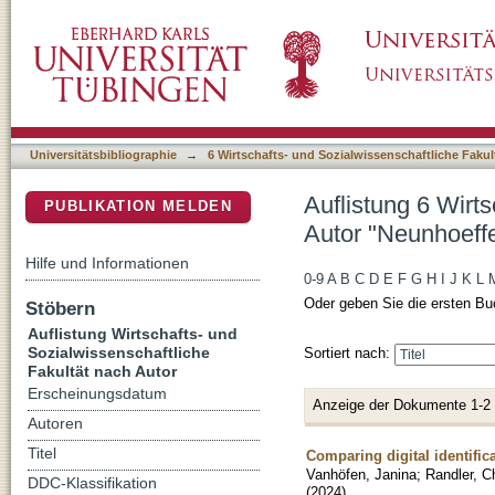
Auflistung 6 Wirtschafts- und Sozialwissensc
DSpace Repositorium (Manakin basiert)
Universitätsbibliographie
→
6 Wirtschafts- und Sozialwissenschaftliche Fakul
Auflistung 6 Wirt
PUBLIKATION MELDEN
Autor "Neunhoeffe
Hilfe und Informationen
0-9
A
B
C
D
E
F
G
H
I
J
K
L
Oder geben Sie die ersten Bu
Stöbern
Auflistung Wirtschafts- und
Sozialwissenschaftliche
Sortiert nach:
Fakultät nach Autor
Erscheinungsdatum
Anzeige der Dokumente 1-2
Autoren
Titel
Comparing digital identifica
Vanhöfen, Janina
;
Randler, C
DDC-Klassifikation
(
2024
)