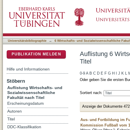
Auflistung 6 Wirtschafts- und Sozialwissensch
DSpace Repositorium (Manakin basiert)
Universitätsbibliographie
→
6 Wirtschafts- und Sozialwissenschaftliche Fakul
Auflistung 6 Wirt
PUBLIKATION MELDEN
Titel
Hilfe und Informationen
0-9
A
B
C
D
E
F
G
H
I
J
K
L
Oder geben Sie die ersten Bu
Stöbern
Auflistung Wirtschafts- und
Sozialwissenschaftliche
Sortiert nach:
Fakultät nach Titel
Erscheinungsdatum
Anzeige der Dokumente 472
Autoren
Titel
Aus- und Fortbildung im Fu
Kommission Fußball vom 19.
DDC-Klassifikation