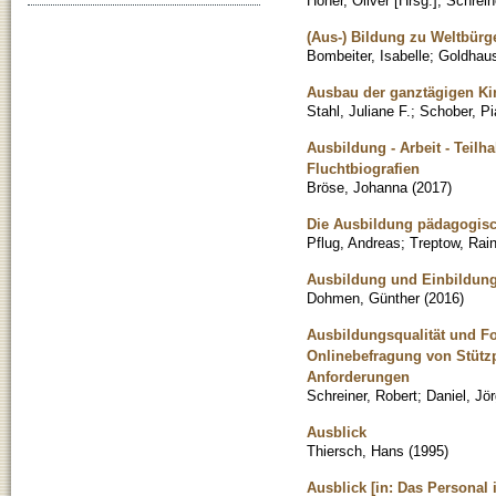
Höner, Oliver [Hrsg.]
;
Schrein
(Aus-) Bildung zu Weltbürg
Bombeiter, Isabelle
;
Goldhau
Ausbau der ganztägigen Kin
Stahl, Juliane F.
;
Schober, Pi
Ausbildung - Arbeit - Teil
Fluchtbiografien
Bröse, Johanna
(
2017
)
Die Ausbildung pädagogisch
Pflug, Andreas
;
Treptow, Rain
Ausbildung und Einbildung
Dohmen, Günther
(
2016
)
Ausbildungsqualität und Fo
Onlinebefragung von Stütz
Anforderungen
Schreiner, Robert
;
Daniel, Jö
Ausblick
Thiersch, Hans
(
1995
)
Ausblick [in: Das Personal 