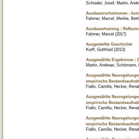
Schrader, Josef
;
Martin, And
Ausdauerschwimmen : kompe
Fahrner, Marcel
;
Merkle, Bett
Ausdauertraining : Reflex
Fahrner, Marcel
(
2017
)
Ausgestellte Geschichte
Korff, Gottfried
(
2013
)
Ausgewählte Ergebnisse : 
Martin, Andreas
;
Schömann, 
Ausgewählte Neuregelungen 
empirische Bestandsaufnah
Fiallo, Camilla
;
Hecker, Rena
Ausgewählte Neuregelungen 
empirische Bestandsaufnah
Fiallo, Camilla
;
Hecker, Rena
Ausgewählte Neuregelungen 
empirische Bestandsaufnah
Fiallo, Camilla
;
Hecker, Rena