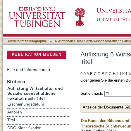
Auflistung 6 Wirtschafts- und Sozialwissensch
DSpace Repositorium (Manakin basiert)
Universitätsbibliographie
→
6 Wirtschafts- und Sozialwissenschaftliche Fakul
Auflistung 6 Wirt
PUBLIKATION MELDEN
Titel
Hilfe und Informationen
0-9
A
B
C
D
E
F
G
H
I
J
K
L
Oder geben Sie die ersten Bu
Stöbern
Auflistung Wirtschafts- und
Sozialwissenschaftliche
Sortiert nach:
Fakultät nach Titel
Erscheinungsdatum
Anzeige der Dokumente 391
Autoren
Titel
Die Kunst des Bildens und 
Theoretische Suchbewegun
DDC-Klassifikation