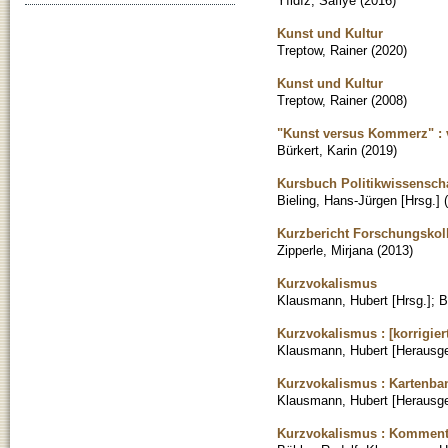
Yıldız, Safiye
(
2016
)
Kunst und Kultur
Treptow, Rainer
(
2020
)
Kunst und Kultur
Treptow, Rainer
(
2008
)
"Kunst versus Kommerz" : 
Bürkert, Karin
(
2019
)
Kursbuch Politikwissenscha
Bieling, Hans-Jürgen [Hrsg.]
(
Kurzbericht Forschungskol
Zipperle, Mirjana
(
2013
)
Kurzvokalismus
Klausmann, Hubert [Hrsg.]
;
B
Kurzvokalismus : [korrigier
Klausmann, Hubert [Herausge
Kurzvokalismus : Kartenba
Klausmann, Hubert [Herausge
Kurzvokalismus : Kommen