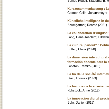
Bühler, Rudolf
;
Klausmann, H
Kurzzusammenfassung : Leh
Cramer, Colin
;
Johannmeyer,
Künstliche Intelligenz in d
Baumgartner, Renate
(
2021
)
La collaboration d’August 
Lang, Hans-Joachim
;
Hildebr
La culture, partout? : Poli
Bullen, Claire
(
2020
)
La dimensión intercultural
formación docente para la e
Lobatón, Ramiro
(
2015
)
La fin de la société internat
Diez, Thomas
(
2023
)
La historia de la enseñanz
Rohstock, Anne
(
2012
)
La innovaciòn digital preci
Buhr, Daniel
(
2018
)