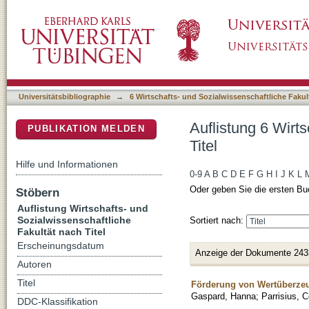
Auflistung 6 Wirtschafts- und Sozialwissensch
DSpace Repositorium (Manakin basiert)
Universitätsbibliographie
→
6 Wirtschafts- und Sozialwissenschaftliche Fakul
Auflistung 6 Wirt
PUBLIKATION MELDEN
Titel
Hilfe und Informationen
0-9
A
B
C
D
E
F
G
H
I
J
K
L
Oder geben Sie die ersten Bu
Stöbern
Auflistung Wirtschafts- und
Sozialwissenschaftliche
Sortiert nach:
Fakultät nach Titel
Erscheinungsdatum
Anzeige der Dokumente 243
Autoren
Titel
Förderung von Wertüberzeu
Gaspard, Hanna
;
Parrisius, C
DDC-Klassifikation