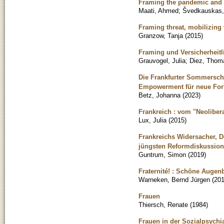
Framing the pandemic and th
Maati, Ahmed
;
Švedkauskas, 
Framing threat, mobilizing
Granzow, Tanja
(
2015
)
Framing und Versicherheitl
Grauvogel, Julia
;
Diez, Thom
Die Frankfurter Sommersch
Empowerment für neue For
Betz, Johanna
(
2023
)
Frankreich : vom "Neoliber
Lux, Julia
(
2015
)
Frankreichs Widersacher, 
jüngsten Reformdiskussio
Guntrum, Simon
(
2019
)
Fraternité! : Schöne Augen
Warneken, Bernd Jürgen
(
20
Frauen
Thiersch, Renate
(
1984
)
Frauen in der Sozialpsychia