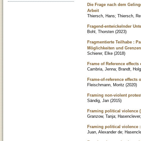
Die Frage nach dem Gelinge
Arbeit
Thiersch, Hans
;
Thiersch, Re
Fragend-entwickelnder Unte
Bohl, Thorsten
(
2023
)
Fragmentierte Teilhabe : Pa
Möglichkeiten und Grenzen
Schierer, Elke
(
2018
)
Frame of Reference effects
Cambria, Jenna
;
Brandt, Holg
Frame-of-reference effects
Fleischmann, Moritz
(
2020
)
Framing non-violent prote
Sändig, Jan
(
2015
)
Framing political violence (
Granzow, Tanja
;
Hasenclever
Framing political violence 
Juan, Alexander de
;
Hasencle