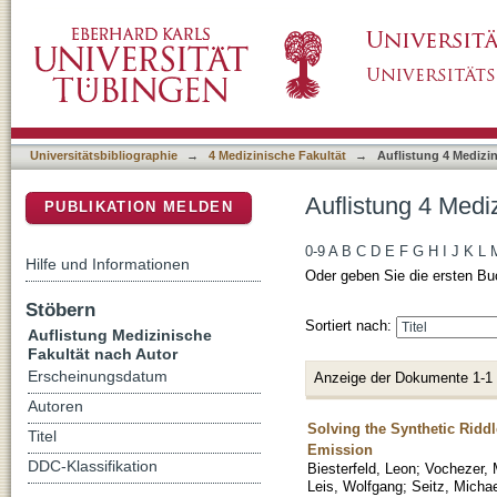
Auflistung 4 Medizinische Fakultät nach Auto
DSpace Repositorium (Manakin basiert)
Universitätsbibliographie
→
4 Medizinische Fakultät
→
Auflistung 4 Medizi
Auflistung 4 Medi
PUBLIKATION MELDEN
0-9
A
B
C
D
E
F
G
H
I
J
K
L
Hilfe und Informationen
Oder geben Sie die ersten Bu
Stöbern
Sortiert nach:
Auflistung Medizinische
Fakultät nach Autor
Erscheinungsdatum
Anzeige der Dokumente 1-1
Autoren
Solving the Synthetic Ridd
Titel
Emission
DDC-Klassifikation
Biesterfeld, Leon
;
Vochezer, M
Leis, Wolfgang
;
Seitz, Micha