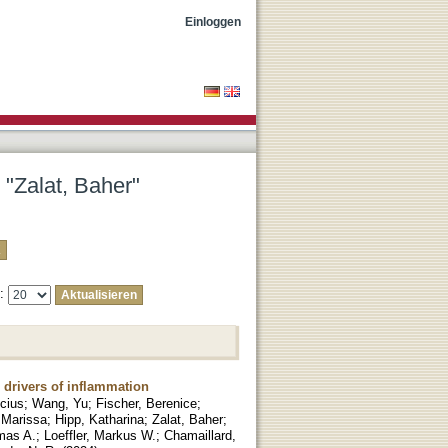
Einloggen
 "Zalat, Baher"
e:
drivers of inflammation
icius
;
Wang, Yu
;
Fischer, Berenice
;
 Marissa
;
Hipp, Katharina
;
Zalat, Baher
;
mas A.
;
Loeffler, Markus W.
;
Chamaillard,