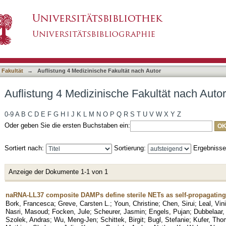
Fakultät nach Autor "Zalat, Baher"
asiert)
 Fakultät
→
Auflistung 4 Medizinische Fakultät nach Autor
Auflistung 4 Medizinische Fakultät nach Autor
0-9
A
B
C
D
E
F
G
H
I
J
K
L
M
N
O
P
Q
R
S
T
U
V
W
X
Y
Z
Oder geben Sie die ersten Buchstaben ein:
Sortiert nach:
Sortierung:
Ergebniss
Anzeige der Dokumente 1-1 von 1
naRNA-LL37 composite DAMPs define sterile NETs as self-propagating 
Bork, Francesca
;
Greve, Carsten L.
;
Youn, Christine
;
Chen, Sirui
;
Leal, Vin
Nasri, Masoud
;
Focken, Jule
;
Scheurer, Jasmin
;
Engels, Pujan
;
Dubbelaar,
Szolek, Andras
;
Wu, Meng-Jen
;
Schittek, Birgit
;
Bugl, Stefanie
;
Kufer, Tho