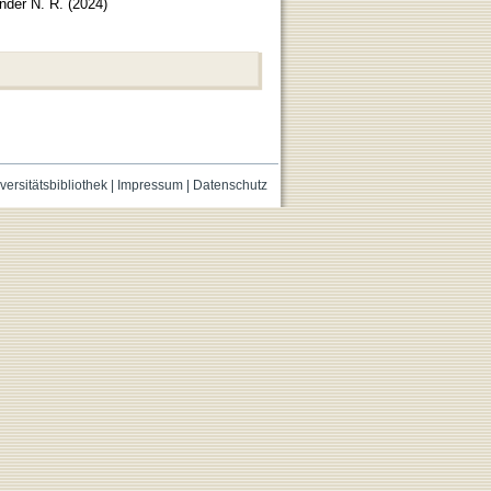
nder N. R.
(
2024
)
versitätsbibliothek
|
Impressum
|
Datenschutz