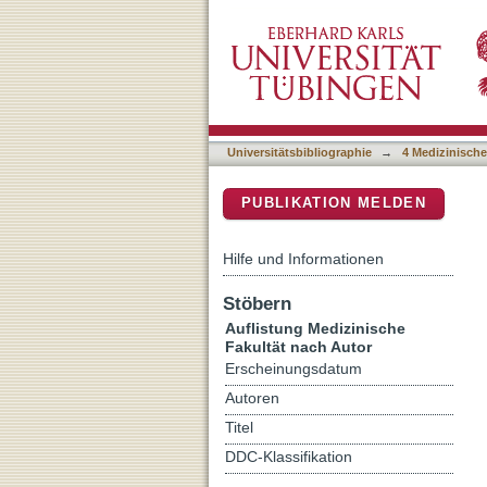
Auflistung 4 Medizinische 
DSpace Repositorium (Manakin b
Universitätsbibliographie
→
4 Medizinische
PUBLIKATION MELDEN
Hilfe und Informationen
Stöbern
Auflistung Medizinische
Fakultät nach Autor
Erscheinungsdatum
Autoren
Titel
DDC-Klassifikation