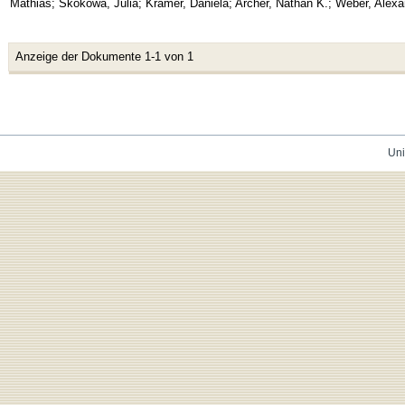
Mathias
;
Skokowa, Julia
;
Kramer, Daniela
;
Archer, Nathan K.
;
Weber, Alexa
Anzeige der Dokumente 1-1 von 1
Uni