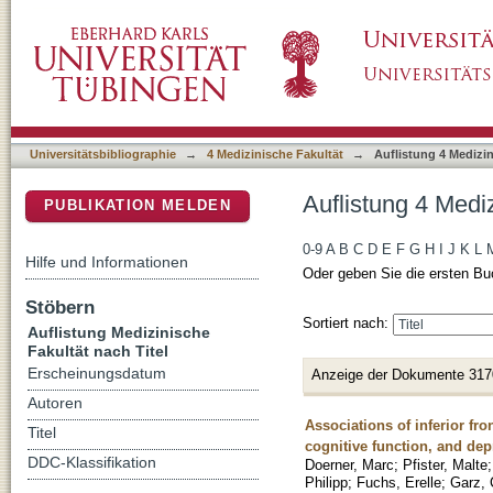
Auflistung 4 Medizinische Fakultät nach Titel
DSpace Repositorium (Manakin basiert)
Universitätsbibliographie
→
4 Medizinische Fakultät
→
Auflistung 4 Medizin
Auflistung 4 Mediz
PUBLIKATION MELDEN
0-9
A
B
C
D
E
F
G
H
I
J
K
L
Hilfe und Informationen
Oder geben Sie die ersten Bu
Stöbern
Sortiert nach:
Auflistung Medizinische
Fakultät nach Titel
Erscheinungsdatum
Anzeige der Dokumente 317
Autoren
Associations of inferior fro
Titel
cognitive function, and d
DDC-Klassifikation
Doerner, Marc
;
Pfister, Malte
Philipp
;
Fuchs, Erelle
;
Garz, 