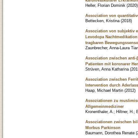
kardiovaskulärer Erkrankun
Heller, Florian Dominik
(
2020
)
Assoziation von quantitat
Bettecken, Kristina
(
2018
)
Assoziation von subjektiv 
Levodopa Nachtmedikation 
tragbaren Bewegungssensor
Zaunbrecher, Anna-Laura Tia
Assoziation zwischen anti-
Patienten mit koronarer He
Strüven, Anna Katharina
(
201
Assoziation zwischen Ferri
Intervention durch Aderlas
Haap, Michael Martin
(
2012
)
Assoziationen zu muslimisc
Allgemeinmediziner
Kronenthaler, A.
;
Hiltner, H.
;
E
Assoziationen zwischen bi
Morbus Parkinson
Baumann, Dorothea Renate
(