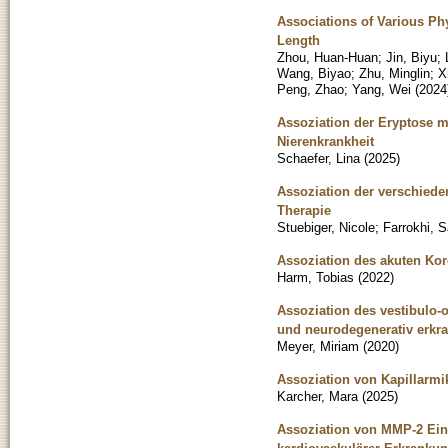
Associations of Various Phy
Length
Zhou, Huan-Huan
;
Jin, Biyu
;
Wang, Biyao
;
Zhu, Minglin
;
X
Peng, Zhao
;
Yang, Wei
(
2024
Assoziation der Eryptose mi
Nierenkrankheit
Schaefer, Lina
(
2025
)
Assoziation der verschied
Therapie
Stuebiger, Nicole
;
Farrokhi, 
Assoziation des akuten Ko
Harm, Tobias
(
2022
)
Assoziation des vestibulo-
und neurodegenerativ erkr
Meyer, Miriam
(
2020
)
Assoziation von Kapillarm
Karcher, Mara
(
2025
)
Assoziation von MMP-2 Ein