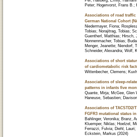
Per
;
Hallberg, Emily
;
Hamann
Peter
;
Hogervorst, Frans B.
;
Associations of road traffic
German National Cohort (
Niedermayer, Fiona
;
Rosples
Tobias
;
Norajitrag, Tobias
;
Sc
Guentherl, Matthias
;
Hirsch,
Nonnenmacher, Tobias
;
Budai
Menger, Jeanette
;
Niendorf, T
Schneider, Alexandra
;
Wolf, K
Associations of short statu
of cardiometabolic risk fact
Wittenbecher, Clemens
;
Kuxh
Associations of sleep-relat
patterns in infants five mon
Quante, Mirja
;
McGee, Glen 
Haneuse, Sebastien
;
Davison
Associations of TACSTD2/T
FGFR3 mutational status in
Bahlinger, Veronika
;
Branz, A
Kluemper, Niklas
;
Hoelzel, M
Ferrazzi, Fulvia
;
Diehl, Lauri
;
Eckstein, Markus
(
2024
)