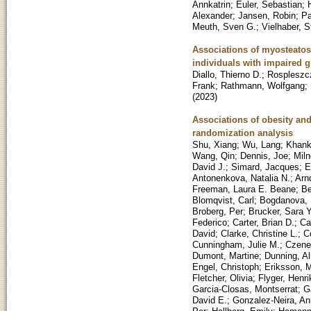
Annkatrin
;
Euler, Sebastian
;
Alexander
;
Jansen, Robin
;
Pa
Meuth, Sven G.
;
Vielhaber, S
Associations of myosteatos
individuals with impaired 
Diallo, Thierno D.
;
Rospleszc
Frank
;
Rathmann, Wolfgang
;
(
2023
)
Associations of obesity and
randomization analysis
Shu, Xiang
;
Wu, Lang
;
Khanka
Wang, Qin
;
Dennis, Joe
;
Miln
David J.
;
Simard, Jacques
;
E
Antonenkova, Natalia N.
;
Arn
Freeman, Laura E. Beane
;
Be
Blomqvist, Carl
;
Bogdanova, N
Broberg, Per
;
Brucker, Sara Y
Federico
;
Carter, Brian D.
;
Ca
David
;
Clarke, Christine L.
;
C
Cunningham, Julie M.
;
Czene
Dumont, Martine
;
Dunning, Al
Engel, Christoph
;
Eriksson, M
Fletcher, Olivia
;
Flyger, Henri
Garcia-Closas, Montserrat
;
G
David E.
;
Gonzalez-Neira, A