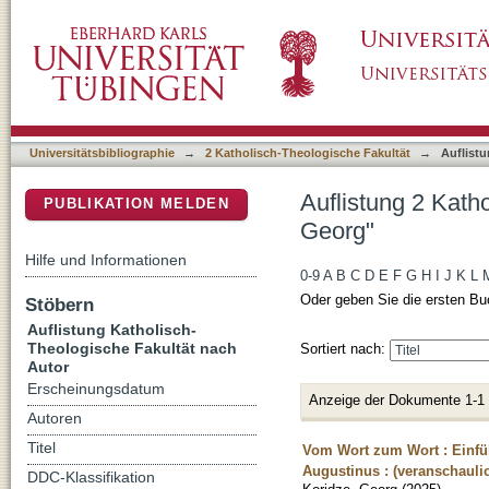
Auflistung 2 Katholisch-Theologische Fakultä
DSpace Repositorium (Manakin basiert)
Universitätsbibliographie
→
2 Katholisch-Theologische Fakultät
→
Auflist
Auflistung 2 Kath
PUBLIKATION MELDEN
Georg"
Hilfe und Informationen
0-9
A
B
C
D
E
F
G
H
I
J
K
L
Oder geben Sie die ersten Bu
Stöbern
Auflistung Katholisch-
Theologische Fakultät nach
Sortiert nach:
Autor
Erscheinungsdatum
Anzeige der Dokumente 1-1
Autoren
Titel
Vom Wort zum Wort : Einfüh
Augustinus : (veranschauli
DDC-Klassifikation