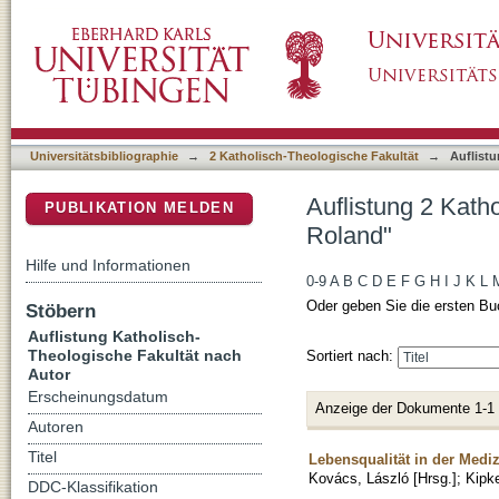
Auflistung 2 Katholisch-Theologische Fakultä
DSpace Repositorium (Manakin basiert)
Universitätsbibliographie
→
2 Katholisch-Theologische Fakultät
→
Auflist
Auflistung 2 Kath
PUBLIKATION MELDEN
Roland"
Hilfe und Informationen
0-9
A
B
C
D
E
F
G
H
I
J
K
L
Oder geben Sie die ersten Bu
Stöbern
Auflistung Katholisch-
Theologische Fakultät nach
Sortiert nach:
Autor
Erscheinungsdatum
Anzeige der Dokumente 1-1
Autoren
Titel
Lebensqualität in der Medi
Kovács, László [Hrsg.]
;
Kipke
DDC-Klassifikation