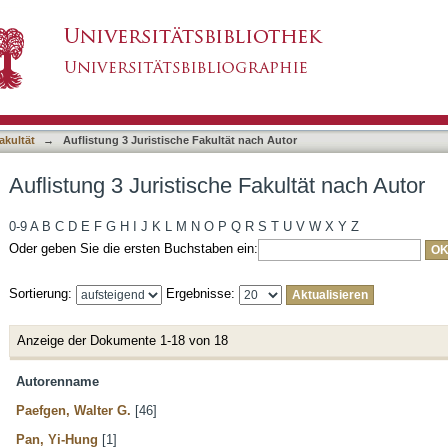
akultät nach Autor
asiert)
akultät
→
Auflistung 3 Juristische Fakultät nach Autor
Auflistung 3 Juristische Fakultät nach Autor
0-9
A
B
C
D
E
F
G
H
I
J
K
L
M
N
O
P
Q
R
S
T
U
V
W
X
Y
Z
Oder geben Sie die ersten Buchstaben ein:
Sortierung:
Ergebnisse:
Anzeige der Dokumente 1-18 von 18
Autorenname
Paefgen, Walter G.
[46]
Pan, Yi-Hung
[1]