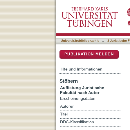
Auflistung 3 Juristische F
DSpace Repositorium (Manakin b
Universitätsbibliographie
→
3 Juristische F
PUBLIKATION MELDEN
Hilfe und Informationen
Stöbern
Auflistung Juristische
Fakultät nach Autor
Erscheinungsdatum
Autoren
Titel
DDC-Klassifikation