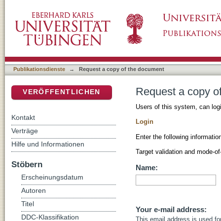
Request a copy of the document
DSpace Repositorium (Manakin basiert)
Publikationsdienste
→
Request a copy of the document
Request a copy o
VERÖFFENTLICHEN
Users of this system, can log
Kontakt
Login
Verträge
Enter the following informati
Hilfe und Informationen
Target validation and mode-of-
Stöbern
Name:
Erscheinungsdatum
Autoren
Titel
Your e-mail address:
DDC-Klassifikation
This email address is used f