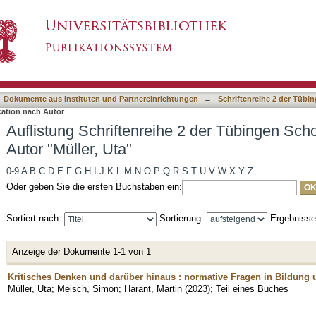
 2 der Tübingen School of Education nach Autor 
asiert)
Dokumente aus Instituten und Partnereinrichtungen
→
Schriftenreihe 2 der Tübi
cation nach Autor
Auflistung Schriftenreihe 2 der Tübingen Sch
Autor "Müller, Uta"
0-9
A
B
C
D
E
F
G
H
I
J
K
L
M
N
O
P
Q
R
S
T
U
V
W
X
Y
Z
Oder geben Sie die ersten Buchstaben ein:
Sortiert nach:
Sortierung:
Ergebniss
Anzeige der Dokumente 1-1 von 1
Kritisches Denken und darüber hinaus : normative Fragen in Bildung un
Müller, Uta
;
Meisch, Simon
;
Harant, Martin
(
2023
)
;
Teil eines Buches