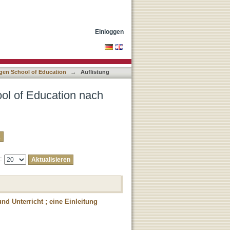
"Müller, Uta"
Einloggen
ngen School of Education
→
Auflistung
ool of Education nach
e:
d Unterricht ; eine Einleitung