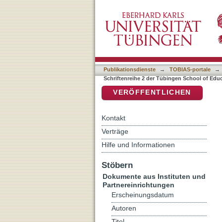
Auflistung Schriftenreihe
DSpace Repositorium (Manakin b
Publikationsdienste
→
TOBIAS-portale
→
Schriftenreihe 2 der Tübingen School of Edu
VERÖFFENTLICHEN
Kontakt
Verträge
Hilfe und Informationen
Stöbern
Dokumente aus Instituten und
Partnereinrichtungen
Erscheinungsdatum
Autoren
Titel