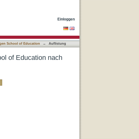
Einloggen
ngen School of Education
→
Auflistung
ool of Education nach