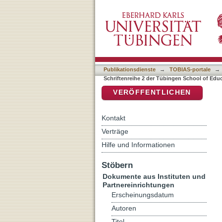
Auflistung Schriftenreihe
DSpace Repositorium (Manakin b
Publikationsdienste
→
TOBIAS-portale
→
Schriftenreihe 2 der Tübingen School of Edu
VERÖFFENTLICHEN
Kontakt
Verträge
Hilfe und Informationen
Stöbern
Dokumente aus Instituten und
Partnereinrichtungen
Erscheinungsdatum
Autoren
Titel