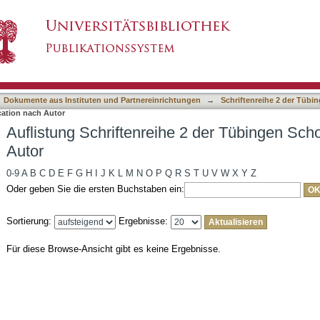
 2 der Tübingen School of Education nach Autor
asiert)
Dokumente aus Instituten und Partnereinrichtungen
→
Schriftenreihe 2 der Tübi
cation nach Autor
Auflistung Schriftenreihe 2 der Tübingen Sch
Autor
0-9
A
B
C
D
E
F
G
H
I
J
K
L
M
N
O
P
Q
R
S
T
U
V
W
X
Y
Z
Oder geben Sie die ersten Buchstaben ein:
Sortierung:
Ergebnisse:
Für diese Browse-Ansicht gibt es keine Ergebnisse.