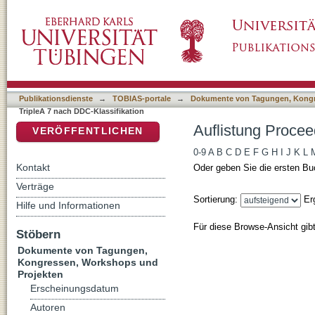
Auflistung Proceedings of TripleA 7 nach DDC
DSpace Repositorium (Manakin basiert)
Publikationsdienste
→
TOBIAS-portale
→
Dokumente von Tagungen, Kongr
TripleA 7 nach DDC-Klassifikation
Auflistung Procee
VERÖFFENTLICHEN
0-9
A
B
C
D
E
F
G
H
I
J
K
L
Kontakt
Oder geben Sie die ersten Bu
Verträge
Sortierung:
Er
Hilfe und Informationen
Für diese Browse-Ansicht gib
Stöbern
Dokumente von Tagungen,
Kongressen, Workshops und
Projekten
Erscheinungsdatum
Autoren