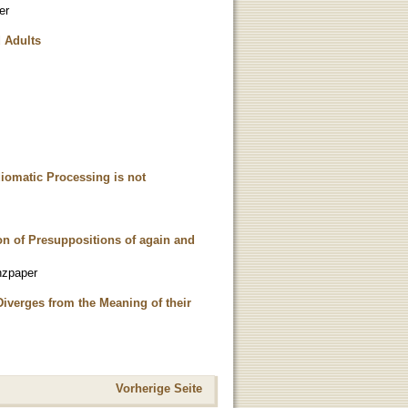
er
d Adults
diomatic Processing is not
on of Presuppositions of again and
nzpaper
iverges from the Meaning of their
Vorherige Seite