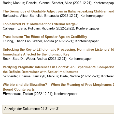
Bader, Markus
;
Portele, Yvonne
;
Schäfer, Alice
(
2022-12-21
)
;
Konferenzpap
The Semantics of Gradable Adjectives in Italian-speaking Children an
Barlassina, Alice
;
Sanfelici, Emanuela
(
2022-12-21
)
;
Konferenzpaper
Topicalized PPs: Movement or External Merge?
Callegari, Elena
;
Pulicani, Riccardo
(
2022-12-21
)
;
Konferenzpaper
Trust Issues: The Effect of Speaker Age on Credibility
Truong, Thanh Lan
;
Weber, Andrea
(
2022-12-21
)
;
Konferenzpaper
Unlocking the Key to L2 Idiomatic Processing: Non-native Listeners’ I
Immediately Affected by the Idiomatic Key
Beck, Sara D.
;
Weber, Andrea
(
2022-12-21
)
;
Konferenzpaper
Verifying Pragmatic Inferences in Context: An Experimental Comparis
the Definite Determiner with Scalar Implicatures
Schneider, Cosima
;
Janczyk, Markus
;
Bade, Nadine
(
2022-12-21
)
;
Konfere
Wie bio sind die Biowaffen? – When the Meaning of Free Morphemes D
Bound Counterparts
Ehrmantraut, Fabian
(
2022-12-21
)
;
Konferenzpaper
Anzeige der Dokumente 24-31 von 31