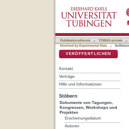
Auflistung Linguistic Evi
DSpace Repositorium (Manakin b
Data nach Titel
Publikationsdienste
→
TOBIAS-portale
→
Enriched by Experimental Data
→
Auflistun
VERÖFFENTLICHEN
Kontakt
Verträge
Hilfe und Informationen
Stöbern
Dokumente von Tagungen,
Kongressen, Workshops und
Projekten
Erscheinungsdatum
Autoren