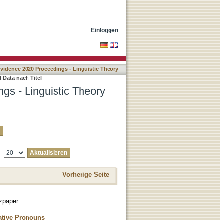
riched by Experimental
Einloggen
Evidence 2020 Proceedings - Linguistic Theory
 Data nach Titel
gs - Linguistic Theory
e:
Vorherige Seite
zpaper
ative Pronouns