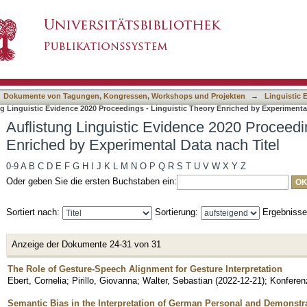
dence 2020 Proceedings - Linguistic Theory En
asiert)
Dokumente von Tagungen, Kongressen, Workshops und Projekten
→
Linguistic 
g Linguistic Evidence 2020 Proceedings - Linguistic Theory Enriched by Experimental
Auflistung Linguistic Evidence 2020 Proceedin
Enriched by Experimental Data nach Titel
0-9
A
B
C
D
E
F
G
H
I
J
K
L
M
N
O
P
Q
R
S
T
U
V
W
X
Y
Z
Oder geben Sie die ersten Buchstaben ein:
Sortiert nach:
Sortierung:
Ergebniss
Anzeige der Dokumente 24-31 von 31
The Role of Gesture-Speech Alignment for Gesture Interpretation
Ebert, Cornelia
;
Pirillo, Giovanna
;
Walter, Sebastian
(
2022-12-21
)
;
Konferen
Semantic Bias in the Interpretation of German Personal and Demonstr