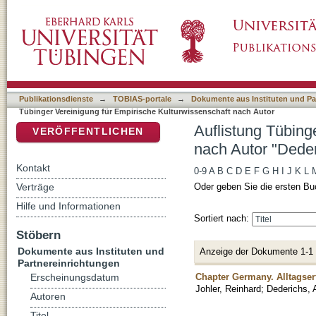
Auflistung Tübinger Vereinigung für Empiris
DSpace Repositorium (Manakin basiert)
Publikationsdienste
→
TOBIAS-portale
→
Dokumente aus Instituten und Pa
Tübinger Vereinigung für Empirische Kulturwissenschaft nach Autor
Auflistung Tübing
VERÖFFENTLICHEN
nach Autor "Dede
Kontakt
0-9
A
B
C
D
E
F
G
H
I
J
K
L
Verträge
Oder geben Sie die ersten Bu
Hilfe und Informationen
Sortiert nach:
Stöbern
Dokumente aus Instituten und
Anzeige der Dokumente 1-1
Partnereinrichtungen
Chapter Germany. Alltagse
Erscheinungsdatum
Johler, Reinhard
;
Dederichs, 
Autoren
Titel