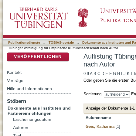
Auflistung Tübinger Vereinigung für Empiris
DSpace Repositorium (Manakin basiert)
Publikationsdienste
→
TOBIAS-portale
→
Dokumente aus Instituten und Pa
Tübinger Vereinigung für Empirische Kulturwissenschaft nach Autor
Auflistung Tübing
VERÖFFENTLICHEN
nach Autor
Kontakt
0-9
A
B
C
D
E
F
G
H
I
J
K
L
Verträge
Oder geben Sie die ersten Bu
Hilfe und Informationen
Sortierung:
Er
Stöbern
Dokumente aus Instituten und
Anzeige der Dokumente 1-1
Partnereinrichtungen
Autorenname
Erscheinungsdatum
Geis, Katharina
[1]
Autoren
Titel