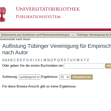
nigung für Empirische Kulturwissenschaft nach
asiert)
Dokumente aus Instituten und Partnereinrichtungen
→
Tübinger Vereinigung für 
wissenschaft nach Autor
Auflistung Tübinger Vereinigung für Empirisc
nach Autor
0-9
A
B
C
D
E
F
G
H
I
J
K
L
M
N
O
P
Q
R
S
T
U
V
W
X
Y
Z
Oder geben Sie die ersten Buchstaben ein:
Sortierung:
Ergebnisse:
Für diese Browse-Ansicht gibt es keine Ergebnisse.