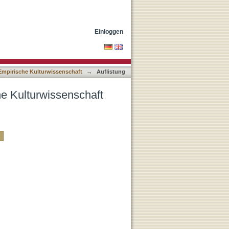
 Autor
Einloggen
Empirische Kulturwissenschaft
→
Auflistung
he Kulturwissenschaft