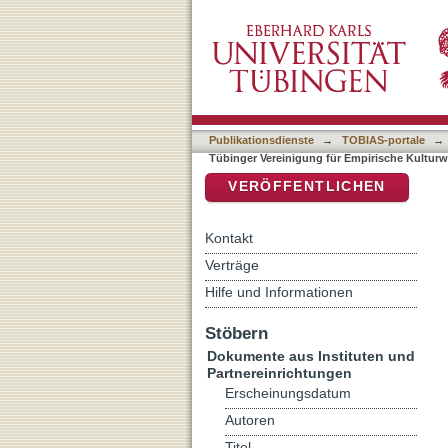
Auflistung Tübinger Verei
DSpace Repositorium (Manakin b
Publikationsdienste
→
TOBIAS-portale
→
Tübinger Vereinigung für Empirische Kultur
VERÖFFENTLICHEN
Kontakt
Verträge
Hilfe und Informationen
Stöbern
Dokumente aus Instituten und
Partnereinrichtungen
Erscheinungsdatum
Autoren
Titel