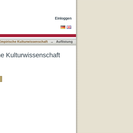
 Autor
Einloggen
Empirische Kulturwissenschaft
→
Auflistung
he Kulturwissenschaft