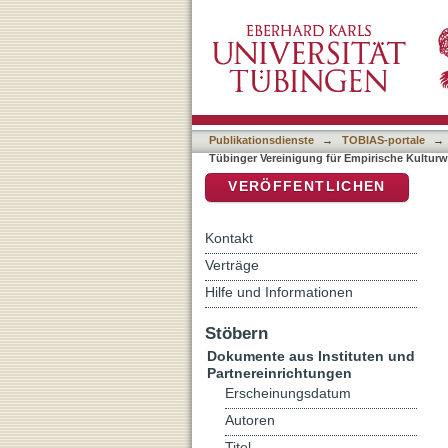
Auflistung Tübinger Verei
DSpace Repositorium (Manakin b
Publikationsdienste
→
TOBIAS-portale
→
Tübinger Vereinigung für Empirische Kultur
VERÖFFENTLICHEN
Kontakt
Verträge
Hilfe und Informationen
Stöbern
Dokumente aus Instituten und
Partnereinrichtungen
Erscheinungsdatum
Autoren
Titel