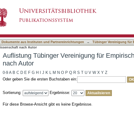
nigung für Empirische Kulturwissenschaft nach
asiert)
Dokumente aus Instituten und Partnereinrichtungen
→
Tübinger Vereinigung für 
wissenschaft nach Autor
Auflistung Tübinger Vereinigung für Empirisc
nach Autor
0-9
A
B
C
D
E
F
G
H
I
J
K
L
M
N
O
P
Q
R
S
T
U
V
W
X
Y
Z
Oder geben Sie die ersten Buchstaben ein:
Sortierung:
Ergebnisse:
Für diese Browse-Ansicht gibt es keine Ergebnisse.