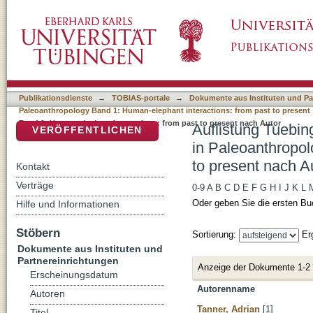
Auflistung Tuebingen Paleoanthropology Boo
DSpace Repositorium (Manakin basiert)
1: Human-elephant interactions: from past to
Publikationsdienste
→
TOBIAS-portale
→
Dokumente aus Instituten und Pa
Paleoanthropology Band 1: Human-elephant interactions: from past to present
Band 1: Human-elephant interactions: from past to present nach Autor
Auflistung Tuebin
VERÖFFENTLICHEN
in Paleoanthropol
to present nach A
Kontakt
Verträge
0-9
A
B
C
D
E
F
G
H
I
J
K
L
Oder geben Sie die ersten Bu
Hilfe und Informationen
Stöbern
Sortierung:
Er
Dokumente aus Instituten und
Partnereinrichtungen
Anzeige der Dokumente 1-2
Erscheinungsdatum
Autorenname
Autoren
Tanner, Adrian
[1]
Titel