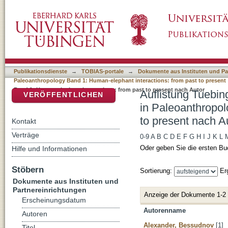
Auflistung Tuebingen Paleoanthropology Boo
DSpace Repositorium (Manakin basiert)
1: Human-elephant interactions: from past to
Publikationsdienste
→
TOBIAS-portale
→
Dokumente aus Instituten und Pa
Paleoanthropology Band 1: Human-elephant interactions: from past to present
Band 1: Human-elephant interactions: from past to present nach Autor
Auflistung Tuebin
VERÖFFENTLICHEN
in Paleoanthropol
to present nach A
Kontakt
Verträge
0-9
A
B
C
D
E
F
G
H
I
J
K
L
Oder geben Sie die ersten Bu
Hilfe und Informationen
Stöbern
Sortierung:
Er
Dokumente aus Instituten und
Partnereinrichtungen
Anzeige der Dokumente 1-2
Erscheinungsdatum
Autorenname
Autoren
Alexander, Bessudnov
[1]
Titel