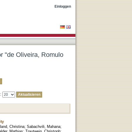
a"
Einloggen
or "de Oliveira, Romulo
e:
ty
land, Christina
;
Sabachvili, Mahana
;
lder, Mathias
;
Trautwein, Christoph
;