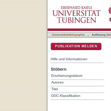
Auflistung Universitätsbib
DSpace Repositorium (Manakin b
Universitätsbibliographie
→
Auflistung Uni
PUBLIKATION MELDEN
Hilfe und Informationen
Stöbern
Erscheinungsdatum
Autoren
Titel
DDC-Klassifikation