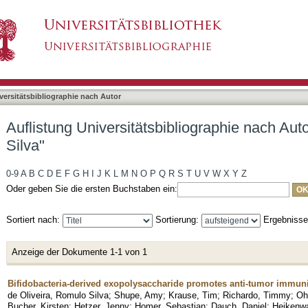
liographie nach Autor "de Oliveira, Romulo Silv
asiert)
versitätsbibliographie nach Autor
Auflistung Universitätsbibliographie nach Aut
Silva"
0-9
A
B
C
D
E
F
G
H
I
J
K
L
M
N
O
P
Q
R
S
T
U
V
W
X
Y
Z
Oder geben Sie die ersten Buchstaben ein:
Sortiert nach:
Sortierung:
Ergebniss
Anzeige der Dokumente 1-1 von 1
Bifidobacteria-derived exopolysaccharide promotes anti-tumor immuni
de Oliveira, Romulo Silva
;
Shupe, Amy
;
Krause, Tim
;
Richardo, Timmy
;
Oh
Bucher, Kirsten
;
Hetzer, Jenny
;
Homer, Sebastian
;
Dauch, Daniel
;
Heikenwa