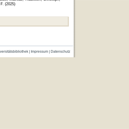
 F.
(
2025
)
versitätsbibliothek
|
Impressum
|
Datenschutz