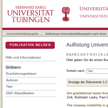
Auflistung Universitätsbibliographie nach Aut
DSpace Repositorium (Manakin basiert)
Universitätsbibliographie
→
Auflistung Universitätsbibliographie nach Autor
Auflistung Univers
PUBLIKATION MELDEN
0-9
A
B
C
D
E
F
G
H
I
J
K
L
Hilfe und Informationen
Oder geben Sie die ersten Bu
Stöbern
Sortiert nach:
Erscheinungsdatum
Autoren
Anzeige der Dokumente 1-2
Titel
Are gravitational waves fro
DDC-Klassifikation
Zink, Burkhard
;
Lasky, Paul 
The runaway instability in g