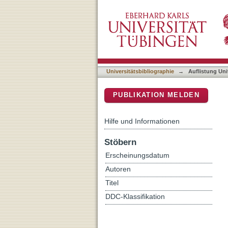
Auflistung Universitätsbi
DSpace Repositorium (Manakin b
Universitätsbibliographie
→
Auflistung Uni
PUBLIKATION MELDEN
Hilfe und Informationen
Stöbern
Erscheinungsdatum
Autoren
Titel
DDC-Klassifikation