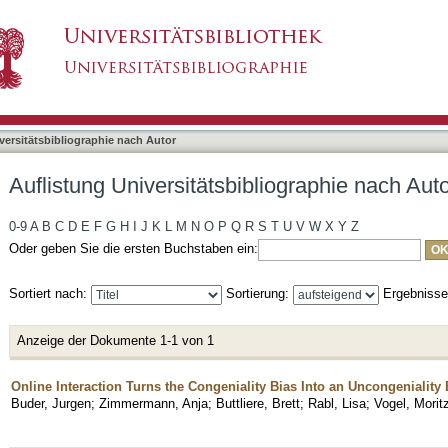
bliographie nach Autor "Zimmermann, Anja"
asiert)
versitätsbibliographie nach Autor
Auflistung Universitätsbibliographie nach Au
0-9
A
B
C
D
E
F
G
H
I
J
K
L
M
N
O
P
Q
R
S
T
U
V
W
X
Y
Z
Oder geben Sie die ersten Buchstaben ein:
Sortiert nach:
Sortierung:
Ergebniss
Anzeige der Dokumente 1-1 von 1
Online Interaction Turns the Congeniality Bias Into an Uncongeniality 
Buder, Jurgen
;
Zimmermann, Anja
;
Buttliere, Brett
;
Rabl, Lisa
;
Vogel, Morit