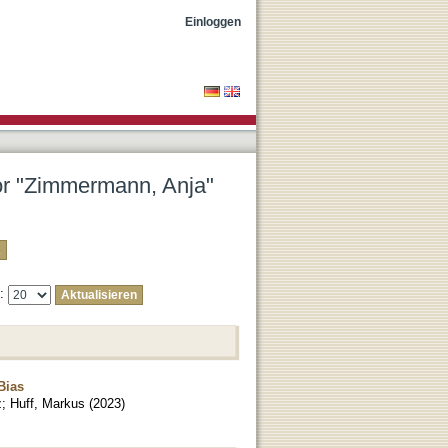
Einloggen
tor "Zimmermann, Anja"
e:
Bias
z
;
Huff, Markus
(
2023
)