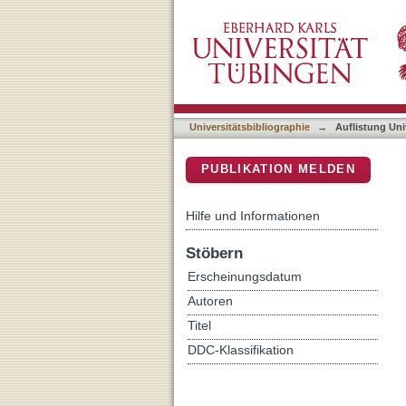
Auflistung Universitätsbi
DSpace Repositorium (Manakin b
Universitätsbibliographie
→
Auflistung Uni
PUBLIKATION MELDEN
Hilfe und Informationen
Stöbern
Erscheinungsdatum
Autoren
Titel
DDC-Klassifikation