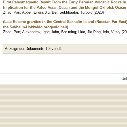
First Paleomagnetic Result From the Early Permian Volcanic Rocks in
Implication for the Paleo-Asian Ocean and the Mongol-Okhotsk Ocean
Zhao, Pan
;
Appel, Erwin
;
Xu, Bei
;
Sukhbaatar, Turbold
(
2020
)
(Late Eocene granites in the Central Sakhalin Island (Russian Far East)
the Sakhalin-Hokkaido orogenic belt)
Zhao, Pan
;
Alexandrov, Igor
;
Jahn, Bor-ming
;
Liao, Jia-Ping
;
Ivin, Vitaly
(
20
Anzeige der Dokumente 1-3 von 3
Uni