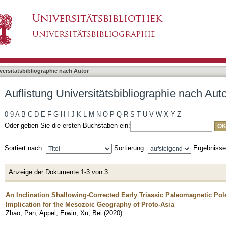
bliographie nach Autor "Zhao, Pan"
asiert)
versitätsbibliographie nach Autor
Auflistung Universitätsbibliographie nach Aut
0-9
A
B
C
D
E
F
G
H
I
J
K
L
M
N
O
P
Q
R
S
T
U
V
W
X
Y
Z
Oder geben Sie die ersten Buchstaben ein:
Sortiert nach:
Sortierung:
Ergebniss
Anzeige der Dokumente 1-3 von 3
An Inclination Shallowing-Corrected Early Triassic Paleomagnetic Pole
Implication for the Mesozoic Geography of Proto-Asia
Zhao, Pan
;
Appel, Erwin
;
Xu, Bei
(
2020
)