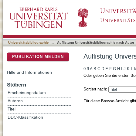
Auflistung Universitätsbibliographie nach Au
DSpace Repositorium (Manakin basiert)
Universitätsbibliographie
→
Auflistung Universitätsbibliographie nach Autor
Auflistung Univer
PUBLIKATION MELDEN
0-9
A
B
C
D
E
F
G
H
I
J
K
L
Hilfe und Informationen
Oder geben Sie die ersten Bu
Stöbern
Sortiert nach:
Erscheinungsdatum
Für diese Browse-Ansicht gib
Autoren
Titel
DDC-Klassifikation