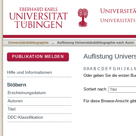
Auflistung Universitätsbibliographie nach Au
DSpace Repositorium (Manakin basiert)
Universitätsbibliographie
→
Auflistung Universitätsbibliographie nach Autor
Auflistung Univer
PUBLIKATION MELDEN
0-9
A
B
C
D
E
F
G
H
I
J
K
L
Hilfe und Informationen
Oder geben Sie die ersten Bu
Stöbern
Sortiert nach:
Erscheinungsdatum
Für diese Browse-Ansicht gib
Autoren
Titel
DDC-Klassifikation