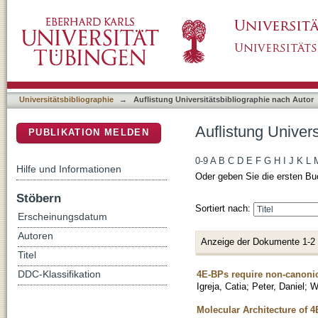
Auflistung Universitätsbibliographie nach Auto
DSpace Repositorium (Manakin basiert)
Universitätsbibliographie
→
Auflistung Universitätsbibliographie nach Autor
Auflistung Univers
PUBLIKATION MELDEN
0-9
A
B
C
D
E
F
G
H
I
J
K
L
Hilfe und Informationen
Oder geben Sie die ersten Bu
Stöbern
Sortiert nach:
Erscheinungsdatum
Autoren
Anzeige der Dokumente 1-2
Titel
4E-BPs require non-canonica
DDC-Klassifikation
Igreja, Catia
;
Peter, Daniel
;
We
Molecular Architecture of 4