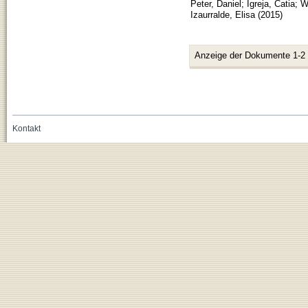
Peter, Daniel
;
Igreja, Catia
;
W
Izaurralde, Elisa
(
2015
)
Anzeige der Dokumente 1-2
Kontakt