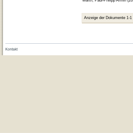
Warth, Paul-Philipp Armin
(
20
Anzeige der Dokumente 1-1
Kontakt