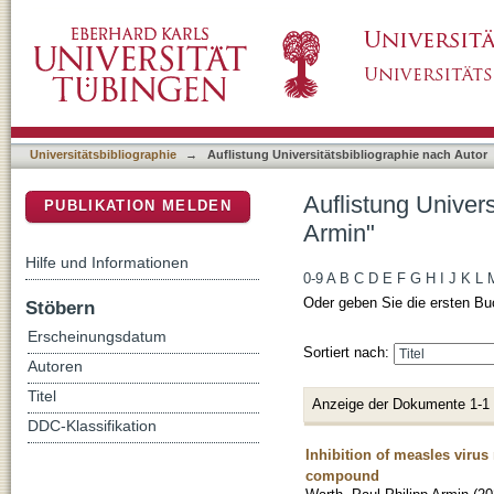
Auflistung Universitätsbibliographie nach Aut
DSpace Repositorium (Manakin basiert)
Universitätsbibliographie
→
Auflistung Universitätsbibliographie nach Autor
Auflistung Univers
PUBLIKATION MELDEN
Armin"
Hilfe und Informationen
0-9
A
B
C
D
E
F
G
H
I
J
K
L
Oder geben Sie die ersten Bu
Stöbern
Erscheinungsdatum
Sortiert nach:
Autoren
Titel
Anzeige der Dokumente 1-1
DDC-Klassifikation
Inhibition of measles virus 
compound