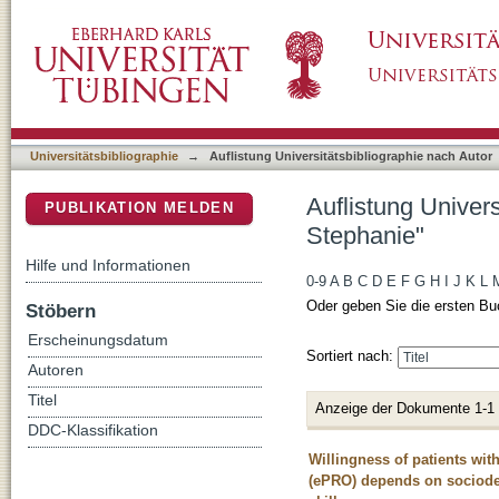
Auflistung Universitätsbibliographie nach Au
DSpace Repositorium (Manakin basiert)
Universitätsbibliographie
→
Auflistung Universitätsbibliographie nach Autor
Auflistung Univers
PUBLIKATION MELDEN
Stephanie"
Hilfe und Informationen
0-9
A
B
C
D
E
F
G
H
I
J
K
L
Oder geben Sie die ersten Bu
Stöbern
Erscheinungsdatum
Sortiert nach:
Autoren
Titel
Anzeige der Dokumente 1-1
DDC-Klassifikation
Willingness of patients wit
(ePRO) depends on sociodemo