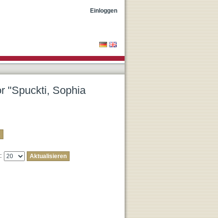
ine Jakobina"
Einloggen
or "Spuckti, Sophia
e: