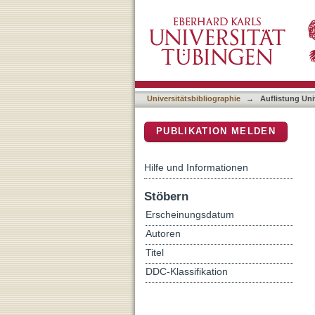
Auflistung Universitätsbib
DSpace Repositorium (Manakin b
Universitätsbibliographie
→
Auflistung Uni
PUBLIKATION MELDEN
Hilfe und Informationen
Stöbern
Erscheinungsdatum
Autoren
Titel
DDC-Klassifikation