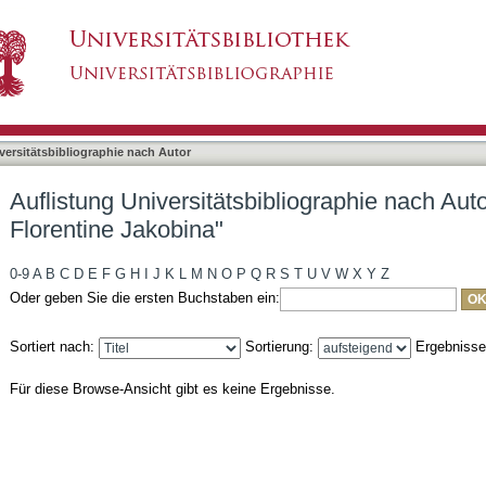
liographie nach Autor "Spuckti, Sophia Florent
asiert)
versitätsbibliographie nach Autor
Auflistung Universitätsbibliographie nach Aut
Florentine Jakobina"
0-9
A
B
C
D
E
F
G
H
I
J
K
L
M
N
O
P
Q
R
S
T
U
V
W
X
Y
Z
Oder geben Sie die ersten Buchstaben ein:
Sortiert nach:
Sortierung:
Ergebniss
Für diese Browse-Ansicht gibt es keine Ergebnisse.