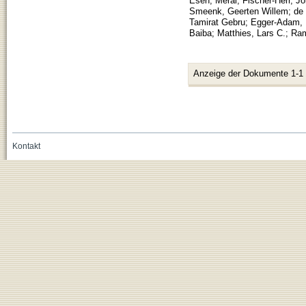
Esen, Meral
;
Fischer-Herr, J
Smeenk, Geerten Willem
;
de
Tamirat Gebru
;
Egger-Adam, 
Baiba
;
Matthies, Lars C.
;
Ram
Anzeige der Dokumente 1-1
Kontakt