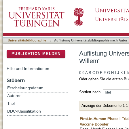
Auflistung Universitätsbibliographie nach A
DSpace Repositorium (Manakin basiert)
Universitätsbibliographie
→
Auflistung Universitätsbibliographie nach Autor
Auflistung Univer
PUBLIKATION MELDEN
Willem"
Hilfe und Informationen
0-9
A
B
C
D
E
F
G
H
I
J
K
L
Oder geben Sie die ersten Bu
Stöbern
Erscheinungsdatum
Sortiert nach:
Autoren
Titel
Anzeige der Dokumente 1-1
DDC-Klassifikation
First-in-Human Phase I Tri
Vaccine Booster