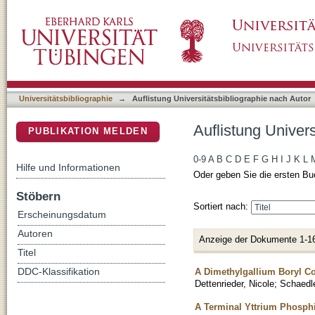
Auflistung Universitätsbibliographie nach Aut
DSpace Repositorium (Manakin basiert)
Universitätsbibliographie
→
Auflistung Universitätsbibliographie nach Autor
Auflistung Univers
PUBLIKATION MELDEN
0-9
A
B
C
D
E
F
G
H
I
J
K
L
Hilfe und Informationen
Oder geben Sie die ersten Bu
Stöbern
Sortiert nach:
Erscheinungsdatum
Autoren
Anzeige der Dokumente 1-1
Titel
A Dimethylgallium Boryl C
DDC-Klassifikation
Dettenrieder, Nicole
;
Schaedle
A Terminal Yttrium Phosph