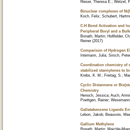
Rieser, Theresa E.
;
Wetzel, P
Binuclear complexes of Ni(I
Koch, Felix
;
Schubert, Hartm
C-H Bond Activation and Is
Peripheral Boryl and a Bulk
Bonath, Martin
;
Hollfelder, C
Reiner
(
2017
)
Comparison of Hydrogen El
Intemann, Julia
;
Sirsch, Pete
Coordination chemistry of 
stabilized stannylenes to b
Krebs, K. M.
;
Freitag, S.
;
Mau
Cyclic Distannene or Bis(st
Chemistry
Henoch, Jessica
;
Auch, Armi
Poettgen, Rainer
;
Wesemann,
Gallatabenzene Ligands Em
Lebon, Jakob
;
Beauvois, Ma
Gallium Methylene
Bonath, Martin
;
Maichle-Moes