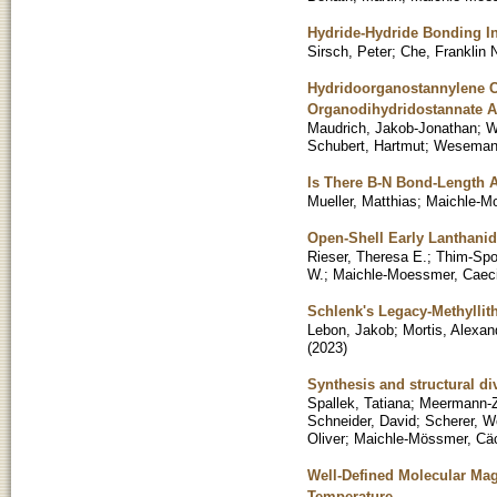
Hydride-Hydride Bonding In
Sirsch, Peter
;
Che, Franklin 
Hydridoorganostannylene Co
Organodihydridostannate 
Maudrich, Jakob-Jonathan
;
W
Schubert, Hartmut
;
Wesemann
Is There B-N Bond-Length Al
Mueller, Matthias
;
Maichle-Mo
Open-Shell Early Lanthanid
Rieser, Theresa E.
;
Thim-Spo
W.
;
Maichle-Moessmer, Caeci
Schlenk's Legacy-Methyllit
Lebon, Jakob
;
Mortis, Alexan
(
2023
)
Synthesis and structural di
Spallek, Tatiana
;
Meermann-Z
Schneider, David
;
Scherer, W
Oliver
;
Maichle-Mössmer, Cäc
Well-Defined Molecular Ma
Temperature