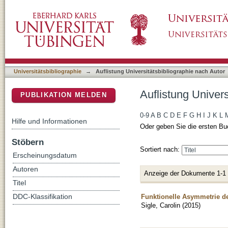
Auflistung Universitätsbibliographie nach Auto
DSpace Repositorium (Manakin basiert)
Universitätsbibliographie
→
Auflistung Universitätsbibliographie nach Autor
Auflistung Univers
PUBLIKATION MELDEN
0-9
A
B
C
D
E
F
G
H
I
J
K
L
Hilfe und Informationen
Oder geben Sie die ersten Bu
Stöbern
Sortiert nach:
Erscheinungsdatum
Autoren
Anzeige der Dokumente 1-1
Titel
Funktionelle Asymmetrie de
DDC-Klassifikation
Sigle, Carolin
(
2015
)