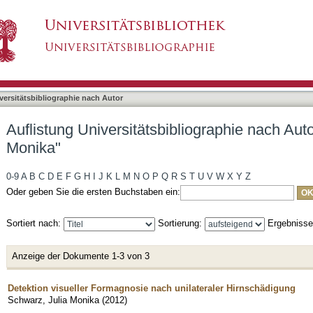
bliographie nach Autor "Schwarz, Julia Monika"
asiert)
versitätsbibliographie nach Autor
Auflistung Universitätsbibliographie nach Aut
Monika"
0-9
A
B
C
D
E
F
G
H
I
J
K
L
M
N
O
P
Q
R
S
T
U
V
W
X
Y
Z
Oder geben Sie die ersten Buchstaben ein:
Sortiert nach:
Sortierung:
Ergebniss
Anzeige der Dokumente 1-3 von 3
Detektion visueller Formagnosie nach unilateraler Hirnschädigung
Schwarz, Julia Monika
(
2012
)