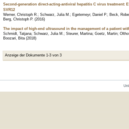
Second-generation direct-acting-antiviral hepatitis C virus treatment: Ef
SVR12
Werner, Christoph R.
;
Schwarz, Julia M.
;
Egetemeyr, Daniel P.
;
Beck, Robe
Berg, Christoph P.
(
2016
)
The impact of high-end ultrasound in the management of a patient wi
Schmidt, Tatjana
;
Schwarz, Julia M.
;
Steurer, Martina
;
Goetz, Martin
;
Oltho
Boozari, Bita
(
2018
)
Anzeige der Dokumente 1-3 von 3
Uni