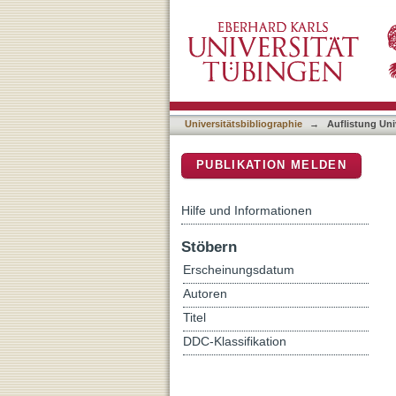
Auflistung Universitätsbi
DSpace Repositorium (Manakin b
Universitätsbibliographie
→
Auflistung Uni
PUBLIKATION MELDEN
Hilfe und Informationen
Stöbern
Erscheinungsdatum
Autoren
Titel
DDC-Klassifikation