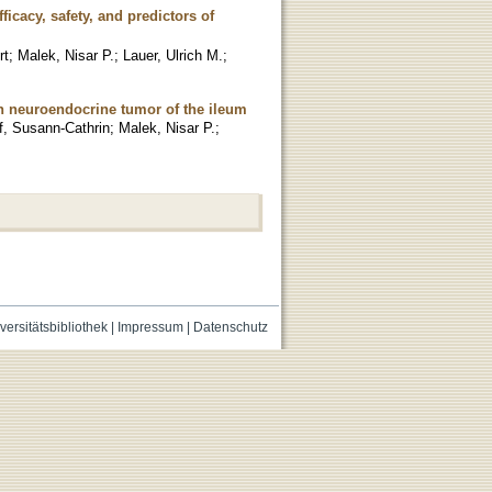
ficacy, safety, and predictors of
rt
;
Malek, Nisar P.
;
Lauer, Ulrich M.
;
th neuroendocrine tumor of the ileum
f, Susann-Cathrin
;
Malek, Nisar P.
;
versitätsbibliothek
|
Impressum
|
Datenschutz