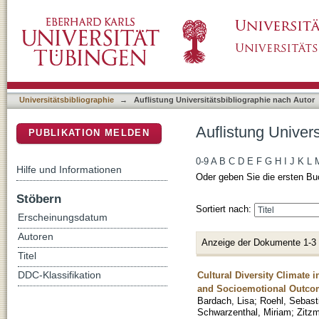
Auflistung Universitätsbibliographie nach Au
DSpace Repositorium (Manakin basiert)
Universitätsbibliographie
→
Auflistung Universitätsbibliographie nach Autor
Auflistung Univer
PUBLIKATION MELDEN
0-9
A
B
C
D
E
F
G
H
I
J
K
L
Hilfe und Informationen
Oder geben Sie die ersten Bu
Stöbern
Sortiert nach:
Erscheinungsdatum
Autoren
Anzeige der Dokumente 1-3
Titel
Cultural Diversity Climate 
DDC-Klassifikation
and Socioemotional Outco
Bardach, Lisa
;
Roehl, Sebast
Schwarzenthal, Miriam
;
Zitzm