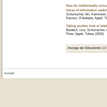
How do intellectually curio
traces of information seeki
Schumacher, Aki
;
Kammerer,
Kasneci, Enkelejda
;
Appel, T
Taking another look at inte
Bardach, Lisa
;
Schumacher, 
Peter
;
Appel, Tobias
(
2024
)
Anzeige der Dokumente 1-3
Kontakt