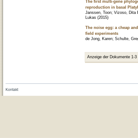
The first multi-gene phylo
reproduction in basal Plat
Janssen, Toon
;
Vizoso, Dita 
Lukas
(
2015
)
The noise egg: a cheap and
field experiments
de Jong, Karen
;
Schulte, Gre
Anzeige der Dokumente 1-3
Kontakt