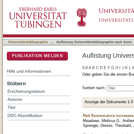
Auflistung Universitätsbibliographie nach Aut
DSpace Repositorium (Manakin basiert)
Universitätsbibliographie
→
Auflistung Universitätsbibliographie nach Autor
Auflistung Univers
PUBLIKATION MELDEN
0-9
A
B
C
D
E
F
G
H
I
J
K
L
Hilfe und Informationen
Oder geben Sie die ersten Bu
Stöbern
Sortiert nach:
Erscheinungsdatum
Autoren
Anzeige der Dokumente 1-3
Titel
Red fluorescence increases 
DDC-Klassifikation
Meadows, Melissa G.
;
Anthes
Sprenger, Dennis
;
Theobald, 