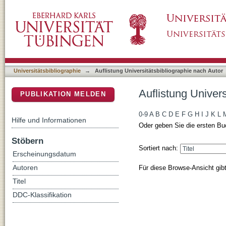
Auflistung Universitätsbibliographie nach Au
DSpace Repositorium (Manakin basiert)
Universitätsbibliographie
→
Auflistung Universitätsbibliographie nach Autor
Auflistung Univer
PUBLIKATION MELDEN
0-9
A
B
C
D
E
F
G
H
I
J
K
L
Hilfe und Informationen
Oder geben Sie die ersten Bu
Stöbern
Sortiert nach:
Erscheinungsdatum
Für diese Browse-Ansicht gib
Autoren
Titel
DDC-Klassifikation