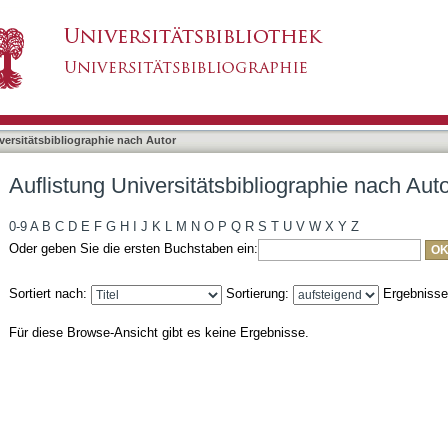
liographie nach Autor "Schnelle, Udo"
asiert)
versitätsbibliographie nach Autor
Auflistung Universitätsbibliographie nach Aut
0-9
A
B
C
D
E
F
G
H
I
J
K
L
M
N
O
P
Q
R
S
T
U
V
W
X
Y
Z
Oder geben Sie die ersten Buchstaben ein:
Sortiert nach:
Sortierung:
Ergebniss
Für diese Browse-Ansicht gibt es keine Ergebnisse.