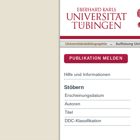
Auflistung Universitätsbib
DSpace Repositorium (Manakin b
Universitätsbibliographie
→
Auflistung Uni
PUBLIKATION MELDEN
Hilfe und Informationen
Stöbern
Erscheinungsdatum
Autoren
Titel
DDC-Klassifikation