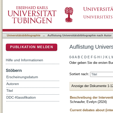
Auflistung Universitätsbibliographie nach Au
DSpace Repositorium (Manakin basiert)
Universitätsbibliographie
→
Auflistung Universitätsbibliographie nach Autor
Auflistung Univer
PUBLIKATION MELDEN
0-9
A
B
C
D
E
F
G
H
I
J
K
L
Hilfe und Informationen
Oder geben Sie die ersten Bu
Stöbern
Sortiert nach:
Erscheinungsdatum
Autoren
Anzeige der Dokumente 1-1
Titel
Beschreibung der Intervent
DDC-Klassifikation
Schnaufer, Evelyn
(
2024
)
Current debates about (inte