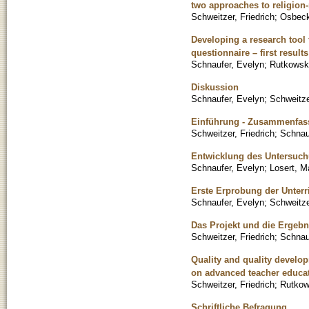
two approaches to religion-
Schweitzer, Friedrich
;
Osbeck
Developing a research tool f
questionnaire – first result
Schnaufer, Evelyn
;
Rutkowski
Diskussion
Schnaufer, Evelyn
;
Schweitze
Einführung - Zusammenfass
Schweitzer, Friedrich
;
Schnau
Entwicklung des Untersuch
Schnaufer, Evelyn
;
Losert, M
Erste Erprobung der Unterr
Schnaufer, Evelyn
;
Schweitze
Das Projekt und die Ergebn
Schweitzer, Friedrich
;
Schnau
Quality and quality develop
on advanced teacher educat
Schweitzer, Friedrich
;
Rutkow
Schriftliche Befragung