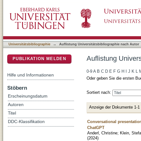
Auflistung Universitätsbibliographie nach Aut
DSpace Repositorium (Manakin basiert)
Universitätsbibliographie
→
Auflistung Universitätsbibliographie nach Autor
Auflistung Univers
PUBLIKATION MELDEN
0-9
A
B
C
D
E
F
G
H
I
J
K
L
Hilfe und Informationen
Oder geben Sie die ersten Bu
Stöbern
Sortiert nach:
Erscheinungsdatum
Autoren
Anzeige der Dokumente 1-1
Titel
Conversational presentatio
DDC-Klassifikation
ChatGPT
Anderl, Christine
;
Klein, Stef
(
2024
)