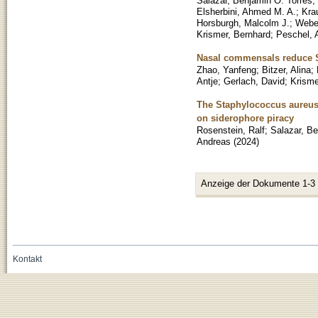
Salazar, Benjamin O. Torres
;
Elsherbini, Ahmed M. A.
;
Kra
Horsburgh, Malcolm J.
;
Webe
Krismer, Bernhard
;
Peschel, 
Nasal commensals reduce St
Zhao, Yanfeng
;
Bitzer, Alina
;
Antje
;
Gerlach, David
;
Krisme
The Staphylococcus aureu
on siderophore piracy
Rosenstein, Ralf
;
Salazar, Be
Andreas
(
2024
)
Anzeige der Dokumente 1-3
Kontakt