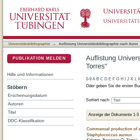
Auflistung Universitätsbibliographie nach Au
DSpace Repositorium (Manakin basiert)
Universitätsbibliographie
→
Auflistung Universitätsbibliographie nach Autor
Auflistung Univer
PUBLIKATION MELDEN
Torres"
Hilfe und Informationen
0-9
A
B
C
D
E
F
G
H
I
J
K
L
Oder geben Sie die ersten Bu
Stöbern
Erscheinungsdatum
Sortiert nach:
Autoren
Titel
Anzeige der Dokumente 1-3
DDC-Klassifikation
Commensal production of a 
Staphylococcus aureus