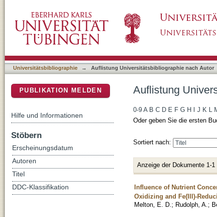
Auflistung Universitätsbibliographie nach Aut
DSpace Repositorium (Manakin basiert)
Universitätsbibliographie
→
Auflistung Universitätsbibliographie nach Autor
Auflistung Univers
PUBLIKATION MELDEN
0-9
A
B
C
D
E
F
G
H
I
J
K
L
Hilfe und Informationen
Oder geben Sie die ersten Bu
Stöbern
Sortiert nach:
Erscheinungsdatum
Autoren
Anzeige der Dokumente 1-1
Titel
Influence of Nutrient Conce
DDC-Klassifikation
Oxidizing and Fe(III)-Reduc
Melton, E. D.
;
Rudolph, A.
;
B