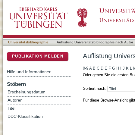
Auflistung Universitätsbibliographie nach Aut
DSpace Repositorium (Manakin basiert)
Universitätsbibliographie
→
Auflistung Universitätsbibliographie nach Autor
Auflistung Univers
PUBLIKATION MELDEN
0-9
A
B
C
D
E
F
G
H
I
J
K
L
Hilfe und Informationen
Oder geben Sie die ersten Bu
Stöbern
Sortiert nach:
Erscheinungsdatum
Für diese Browse-Ansicht gib
Autoren
Titel
DDC-Klassifikation