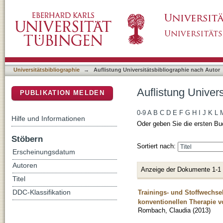
Auflistung Universitätsbibliographie nach A
DSpace Repositorium (Manakin basiert)
Universitätsbibliographie
→
Auflistung Universitätsbibliographie nach Autor
Auflistung Univer
PUBLIKATION MELDEN
0-9
A
B
C
D
E
F
G
H
I
J
K
L
Hilfe und Informationen
Oder geben Sie die ersten Bu
Stöbern
Sortiert nach:
Erscheinungsdatum
Autoren
Anzeige der Dokumente 1-1
Titel
Trainings- und Stoffwechse
DDC-Klassifikation
konventionellen Therapie v
Rombach, Claudia
(
2013
)