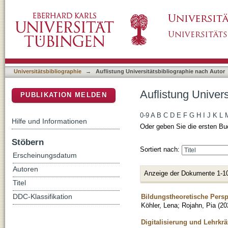
Auflistung Universitätsbibliographie nach Aut
DSpace Repositorium (Manakin basiert)
Universitätsbibliographie
→
Auflistung Universitätsbibliographie nach Autor
Auflistung Univers
PUBLIKATION MELDEN
0-9
A
B
C
D
E
F
G
H
I
J
K
L
Hilfe und Informationen
Oder geben Sie die ersten Bu
Stöbern
Sortiert nach:
Erscheinungsdatum
Autoren
Anzeige der Dokumente 1-1
Titel
Bildungstheoretische Persp
DDC-Klassifikation
Köhler, Lena
;
Rojahn, Pia
(
20
Digitalisierung und Lehrkrä