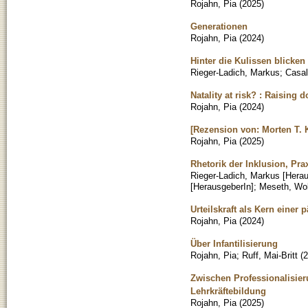
Rojahn, Pia
(
2025
)
Generationen
Rojahn, Pia
(
2024
)
Hinter die Kulissen blicke
Rieger-Ladich, Markus
;
Casal
Natality at risk? : Raising
Rojahn, Pia
(
2024
)
[Rezension von: Morten T. 
Rojahn, Pia
(
2025
)
Rhetorik der Inklusion, Pr
Rieger-Ladich, Markus [Hera
[HerausgeberIn]
;
Meseth, Wol
Urteilskraft als Kern einer
Rojahn, Pia
(
2024
)
Über Infantilisierung
Rojahn, Pia
;
Ruff, Mai-Britt
(
2
Zwischen Professionalisier
Lehrkräftebildung
Rojahn, Pia
(
2025
)