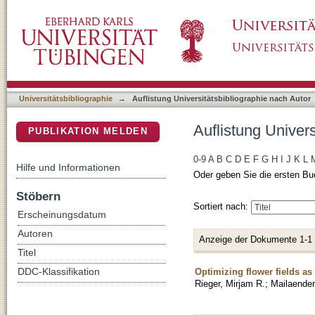
Auflistung Universitätsbibliographie nach Aut
DSpace Repositorium (Manakin basiert)
Universitätsbibliographie
→
Auflistung Universitätsbibliographie nach Autor
Auflistung Univers
PUBLIKATION MELDEN
0-9
A
B
C
D
E
F
G
H
I
J
K
L
Hilfe und Informationen
Oder geben Sie die ersten Bu
Stöbern
Sortiert nach:
Erscheinungsdatum
Autoren
Anzeige der Dokumente 1-1
Titel
Optimizing flower fields a
DDC-Klassifikation
Rieger, Mirjam R.
;
Mailaender